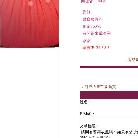
回覆者： 和平
您好:
警察服有的
租金350元
有問題來電洽詢
謝謝
留言IP: 36.*.3.*
．
有話
．
回 租衣留言版 首頁
姓名：
E-Mail：
文章標題：
請輸入右方數字：