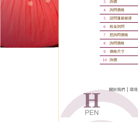
3
詢價
4
詢問價格
5
請問蓬裙裙撐
6
租金詢問
7
想詢問價格
8
詢問價格
9
價格尺寸
10
詢價
關於我們
│
環境