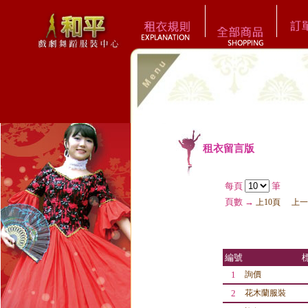
租衣留言版
每頁
筆
頁數 →
上10頁
上一
編號
1
詢價
2
花木蘭服裝