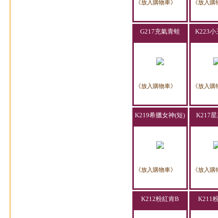
《放入購物車》
《放入購
G217充氣青蛙
K223小
《放入購物車》
《放入購
K219希臘女神(短)
K217星
《放入購物車》
《放入購
K212粉紅肯B
K211