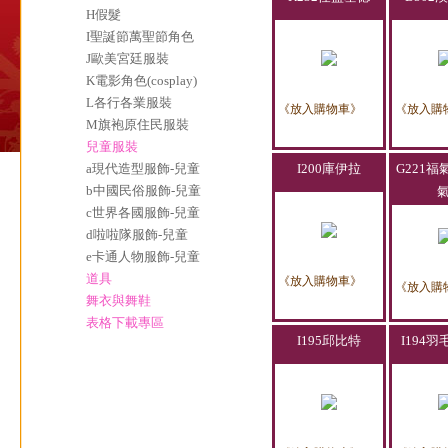
H假髮
I聖誕節萬聖節角色
J歐美宮廷服裝
K電影角色(cosplay)
L各行各業服裝
《放入購物車》
《放入購
M旗袍原住民服裝
兒童服裝
a現代造型服飾-兒童
I200庫伊拉
G221福
b中國民俗服飾-兒童
氣
c世界各國服飾-兒童
d啦啦隊服飾-兒童
e卡通人物服飾-兒童
道具
《放入購物車》
《放入購
舞衣與舞鞋
表格下載專區
I195邱比特
I194