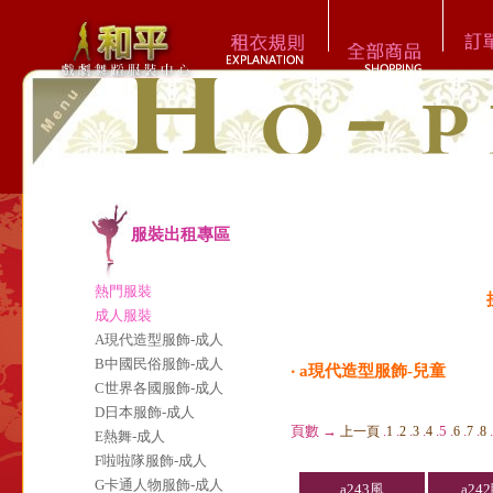
服裝出租專區
熱門服裝
成人服裝
A現代造型服飾-成人
B中國民俗服飾-成人
‧ a現代造型服飾-兒童
C世界各國服飾-成人
D日本服飾-成人
頁數 →
.
.
.
.
.5 .
.
.
.
上一頁
1
2
3
4
6
7
8
E熱舞-成人
F啦啦隊服飾-成人
G卡通人物服飾-成人
a243風
a24