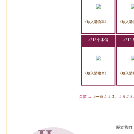
《放入購物車》
《放入購
a213小木偶
a21
《放入購物車》
《放入購
頁數 →
.
.
.
.
.5 .
.
.
.
上一頁
1
2
3
4
6
7
8
關於我們