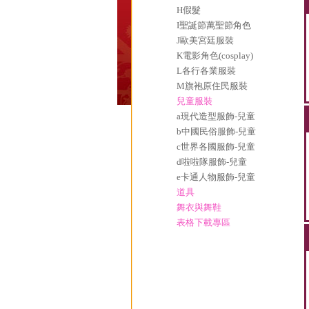
H假髮
I聖誕節萬聖節角色
J歐美宮廷服裝
K電影角色(cosplay)
L各行各業服裝
M旗袍原住民服裝
兒童服裝
a現代造型服飾-兒童
b中國民俗服飾-兒童
c世界各國服飾-兒童
d啦啦隊服飾-兒童
e卡通人物服飾-兒童
道具
舞衣與舞鞋
表格下載專區