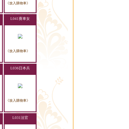
《放入購物車》
L041賽車女
《放入購物車》
L036日本兵
《放入購物車》
L031法官